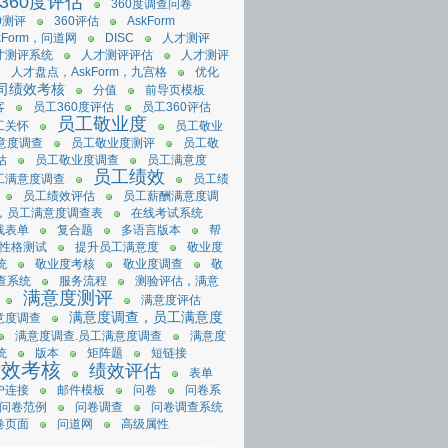
360度评估
360度调查问卷
0测评
360评估
AskForm
kForm，问道网
DISC
人才测评
才测评系统
人才测评评估
人才测评
人才盘点，AskForm，九宫格
优化
司绩效考核
分值
前导页模板
客
员工360度评估
员工360评估
员工敬业度
工关怀
员工敬业
意度调查
员工敬业度测评
员工敬
估
员工敬业度调查
员工满意度
员工绩效
工满意度调查
员工绩
员工绩效评估
员工薪酬满意度调
，员工满意度调查表
在线考试系统
线表单
复合题
多语言版本
帮
性格测试
提升员工满意度
敬业度
统
敬业度考核
敬业度调查
敬
查系统
服务流程
测验评估，满意
满意度测评
满意度评估
满意度调查，员工满意度
意度调查
满意度调查.员工满意度调查
满意度
统
版本
矩阵题
短链接
绩效考核
绩效评估
表单
户连接
邮件模板
问卷
问卷系
问卷范例
问卷调查
问卷调查系统
卷页面
问道网
高级属性