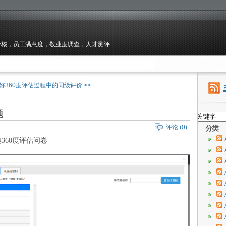
台
绩效考核，员工满意度，敬业度调查，人才测评
好360度评估过程中的同级评价 >>
题
评论 (0)
分类
典
360
度评估问卷