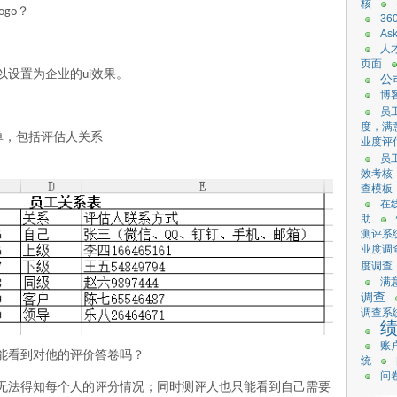
核
？
logo
36
As
人
页面
以设置为企业的
效果。
ui
公
博
员
度，满
单，包括评估人关系
业度评
员
效考核
查模板
在
助
测评系
业度调
度调查
满
调查
调查系
账
能看到对他的评价答卷吗？
统
问
无法得知每个人的评分情况；同时测评人也只能看到自己需要