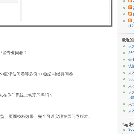
(12
最近的
人
那些专业问卷？
3
做
认
人
度评估问卷等多份
强公司经典问卷
60
500
3
人
人
以在你们系统上实现问卷吗？
识
人
人
题型、页面模板效果，完全可以实现在线问卷版本。
Tag 
36