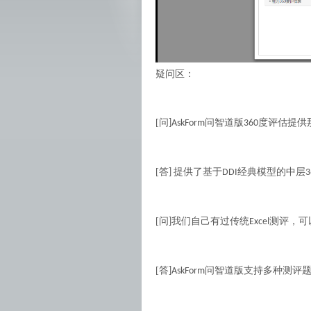
疑问区：
[
问
问智道版
度评估提供
]AskForm
360
[
答
提供了基于
经典模型的中层
]
DDI
3
[
问
我们自己有过传统
测评，可
]
Excel
[
答
问智道版支持多种测评
]AskForm