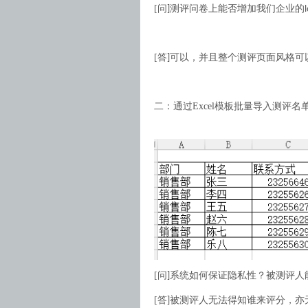
[
问
测评问卷上能否增加我们企业的
]
[
答
可以，并且整个测评页面风格可
]
二：通过
Excel
模板批量导入测评名
[
问
系统如何保证隐私性？被测评人
]
[
答
被测评人无法得知谁来评分，亦
]