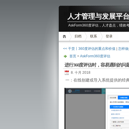
人才管理与发展平
AskForm360度评估，人才盘点，
归档
联系
登录
<< 干货丨360度评估的重点和价值
|
怎样做
首页
>
AskForm360度评估
进行360度评估时，容易遇到的问
8. 十月 2018
一：在线创建或导入系统提供的经