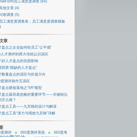
AskForm员工满意度调查 (64)
其他文章 (4)
问卷调查 (5)
员工满意度调查表；员工满意度调查模板
)
文章
才盘点之企业如何给员工“公平感”
60人才测评的两大传统认识误区
不好人才盘点的负面影响
清四类“残缺的人才盘点”
才数量盘点的误区与价值方向
60度测评操作五误区
才盘点硬核落地之“5R”模型
才盘点最容易忽略的重要环节——关键岗位
别怎么做？
才盘点工具——九宫格的设计与解读
才盘点工具“潜力与绩效九宫格”详解
标签
0度测评
360度测评系统
360度考