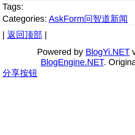
Tags:
Categories:
AskForm问智道新闻
|
返回顶部
|
Powered by
BlogYi.NET
v
BlogEngine.NET
. Origi
分享按钮