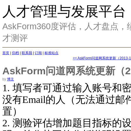
人才管理与发展平台
AskForm360度评估，人才盘
才测评
首页
|
归档
|
联系我
|
订阅
|
标准站点
<< AskForm问道网系统更新（2013-1
AskForm问道网系统更新（201
by
博主
1. 填写者可通过输入账号
没有Email的人（无法通过
置）
2. 测验评估增加题目指标