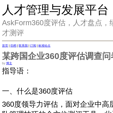
人才管理与发展平台
AskForm360度评估，人才盘
才测评
首页
|
归档
|
联系我
|
订阅
|
标准站点
某跨国企业360度评估调查问
by
博主
指导语：
一、什么是
360
度评估
360
度领导力评估，面对企业中高