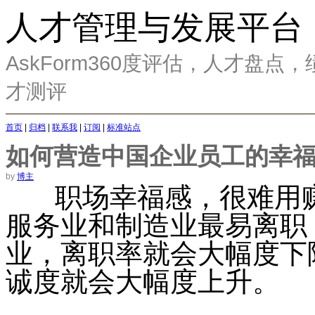
人才管理与发展平台
AskForm360度评估，人才盘
才测评
首页
|
归档
|
联系我
|
订阅
|
标准站点
如何营造中国企业员工的幸
by
博主
职场幸福感，很难用赚
服务业和制造业最易离职
业，离职率就会大幅度下
诚度就会大幅度上升。