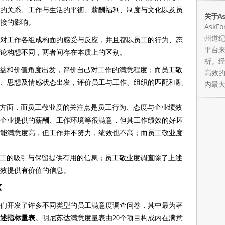
的关系、工作与生活的平衡、薪酬福利、制度与文化以及员
关于As
接的影响。
Ask
州道
对工作各组成构面的感受与反应，并且都以员工的行为、态
平台
论构想不同，两者间存在本质上的区别。
析。
益和价值角度出发，评价自己对工作的满意程度；而员工敬
高效
、思想及情感状态出发，评价员工与工作、组织的匹配和融
内最
方面，而员工敬业度的关注点是员工行为、态度与企业绩效
企业提供的薪酬、工作环境等很满意，但其工作绩效的好坏
能满意度高，但工作并不努力，绩效也不高；而员工敬业度
工的吸引与保留提供有用的信息；员工敬业度调查除了上述
效提供有价值的信息。
区
们开发了许多不同类型的员工满意度调查问卷，其中最为著
述指标量表
。明尼苏达满意度量表由20个项目构成内在满意