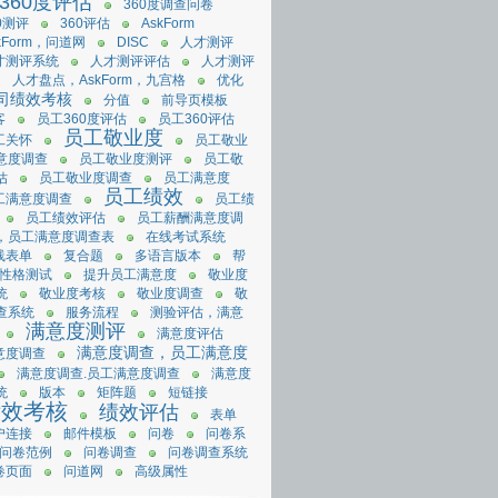
360度评估
360度调查问卷
0测评
360评估
AskForm
kForm，问道网
DISC
人才测评
才测评系统
人才测评评估
人才测评
人才盘点，AskForm，九宫格
优化
司绩效考核
分值
前导页模板
客
员工360度评估
员工360评估
员工敬业度
工关怀
员工敬业
意度调查
员工敬业度测评
员工敬
估
员工敬业度调查
员工满意度
员工绩效
工满意度调查
员工绩
员工绩效评估
员工薪酬满意度调
，员工满意度调查表
在线考试系统
线表单
复合题
多语言版本
帮
性格测试
提升员工满意度
敬业度
统
敬业度考核
敬业度调查
敬
查系统
服务流程
测验评估，满意
满意度测评
满意度评估
满意度调查，员工满意度
意度调查
满意度调查.员工满意度调查
满意度
统
版本
矩阵题
短链接
绩效考核
绩效评估
表单
户连接
邮件模板
问卷
问卷系
问卷范例
问卷调查
问卷调查系统
卷页面
问道网
高级属性