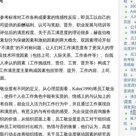
同
核
36
As
人
参考标准对工作各构成要素的情感性反应，即员工以自己的
页面
司提供的薪酬福利、认可与奖励、晋升、职业发展与培训等
公
评估后的满意程度。关于员工满意度的理论很多，赫兹伯格
博
员
素划分为保健因素和激励因素的两大概念。双因素理论开创
度，满
和“不满意”的不对称问题，让人们对工作满意度有了更深入的理
业度评
员
认为，社会及技术环境因素（包括上司、人际关系、工作条件等）、自我
效考核
人承认的因素（工作挑战性、责任、工资、晋升等）构成了
查模板
在
提出，工作满意度主要构成因素包括管理、提升、工作内容、上司、
助
面。
测评系
业度调
业度有不同的定义。从心理层面看，Kahn(1990)将员工敬业
度调查
，使得个人在工作角色中能有实质的、情感上的与认知上的
满
调查
有自我，就会注入活力到工作行为中，并且通过工作展现自
调查系
和满意的、有意义的与有价值的感受。为企业提供咨询服务
账
织的价值，从组织层面上看，员工敬业度是员工对于组织或
统
种员工对组织付出精力、热情与否的衡量，他们认为，高度
问
取行动去改善组织绩效。关于员工敬业度驱动因素的研究表