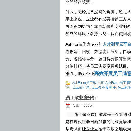
业的经营绩效。
所以，无论是从提问的角度，还是从
果上来说，企业都有必要请第三方来
可以得到更为可靠的结果和专业的咨
独立的环境下各抒己见，从而使回收
AskForm
作为专业的
人才测评云平
卷创建、回收、数据统计分析，自动
分、各指标得分、题目得分换算出来
分值排序，将员工满意度强项题目、
高效开展
员工满
准性，助力企业
AskForm员工敬业度
,
AskForm员工
员工敬业度
,
员工敬业度测评
,
员工敬
员工敬业度分析
7. 四月 2015
员工敬业度研究就是一个能够对文
是在现代社会日渐加剧的商业竞争和
尽责从而让企业立足于不败之地成