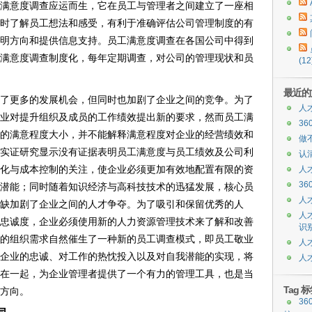
满意度调查应运而生，它在员工与管理者之间建立了一座相
时了解员工想法和感受，有利于准确评估公司管理制度的有
明方向和提供信息支持。员工满意度调查在各国公司中得到
满意度调查制度化，每年定期调查，对公司的管理现状和员
(12
最近的
了更多的发展机会，但同时也加剧了企业之间的竞争。为了
人
业对提升组织及成员的工作绩效提出新的要求，然而员工满
3
的满意程度大小，并不能解释满意程度对企业的经营绩效和
做
实证研究显示没有证据表明员工满意度与员工绩效及公司利
认
化与成本控制的关注，使企业必须更加有效地配置有限的资
人
3
潜能；同时随着知识经济与高科技技术的迅猛发展，核心员
人
缺加剧了企业之间的人才争夺。为了吸引和保留优秀的人
人
忠诚度，企业必须使用新的人力资源管理技术来了解和改善
识
的组织需求自然催生了一种新的员工调查模式，即员工敬业
人
企业的忠诚、对工作的热忱投入以及对自我潜能的实现，将
人
在一起，为企业管理者提供了一个有力的管理工具，也是当
Tag 
方向。
36