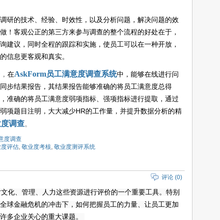
调研的技术、经验、时效性，以及分析问题，解决问题的效
做！客观公正的第三方来参与调查的整个流程的好处在于，
询建议，同时全程的跟踪和实施，使员工可以在一种开放，
的信息更客观和真实。
AskForm
员工满意度调查系统
，
在
中，能够在线进行问
台
同步结果报告，其结果报告能够准确的将员工满意度总得
，准确的将员工满意度弱项指标、强项指标进行提取，通过
弱项题目注明，大大减少
HR
的工作量，并提升数据分析的精
意度调查
。
满意度调查
业度评估
,
敬业度考核
,
敬业度测评系统
评论 (0)
化、管理、人力这些资源进行评价的一个重要工具。特别
全球金融危机的冲击下，如何把握员工的力量、让员工更加
为许多企业关心的重大课题。