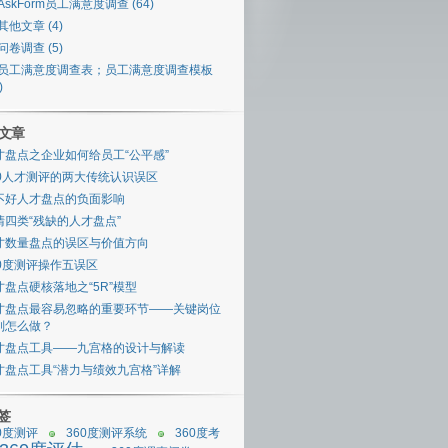
AskForm员工满意度调查 (64)
其他文章 (4)
问卷调查 (5)
员工满意度调查表；员工满意度调查模板
)
文章
才盘点之企业如何给员工“公平感”
60人才测评的两大传统认识误区
不好人才盘点的负面影响
清四类“残缺的人才盘点”
才数量盘点的误区与价值方向
60度测评操作五误区
才盘点硬核落地之“5R”模型
才盘点最容易忽略的重要环节——关键岗位
别怎么做？
才盘点工具——九宫格的设计与解读
才盘点工具“潜力与绩效九宫格”详解
标签
0度测评
360度测评系统
360度考